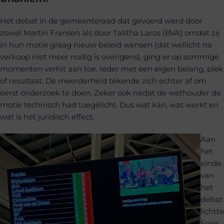
Het debat in de gemeenteraad dat gevoerd werd door
zowel Martin Fransen als door Talitha Laros (BVA) omdat zij
in hun motie graag nieuw beleid wensen (dat wellicht na
verkoop niet meer nodig is overigens), ging er op sommige
momenten verhit aan toe. Ieder met een eigen belang, plek
of resultaat. De meerderheid tekende zich echter af om
eerst onderzoek te doen. Zeker ook nadat de wethouder de
motie technisch had toegelicht. Dus wat kan, wat werkt en
wat is het juridisch effect.
Aan
het
einde
van
het
debat
lichtte
Soler