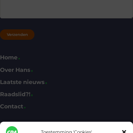
Home
Over Hans
Laatste nieuws
Raadslid?!
Contact
Fractie CDA Apeldoorn
Toestemming 'Cookies'