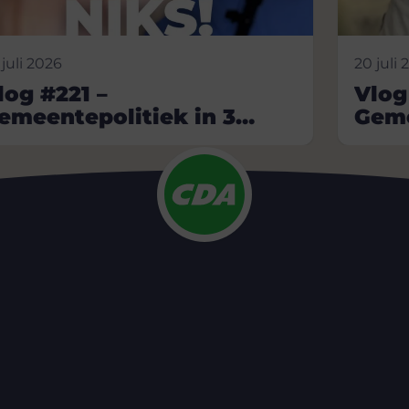
 juli 2026
20 juli 
log #221 –
Vlog
emeentepolitiek in 3
Geme
inuten
min