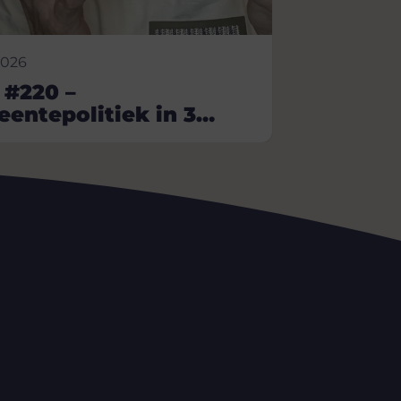
2026
 #220 –
entepolitiek in 3
uten