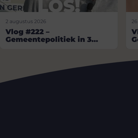
2 augustus 2026
26
Vlog #222 –
V
Gemeentepolitiek in 3
G
minuten
m