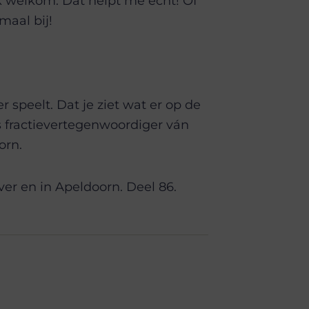
k welkom. Dat helpt me echt! Of
emaal bij!
r speelt. Dat je ziet wat er op de
ls fractievertegenwoordiger ván
orn.
er en in Apeldoorn. Deel 86.