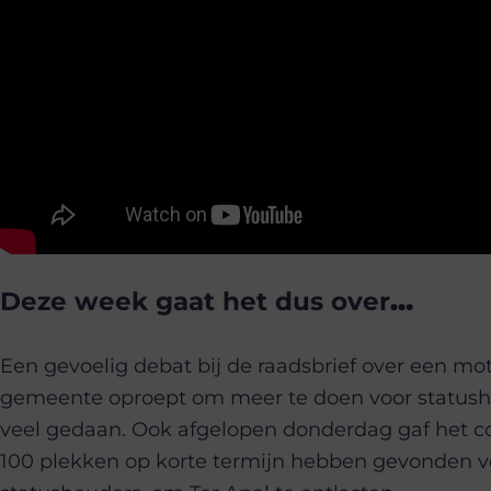
Deze week gaat het dus over
…
Een gevoelig debat bij de raadsbrief over een mot
gemeente oproept om meer te doen voor statusho
veel gedaan. Ook afgelopen donderdag gaf het co
100 plekken op korte termijn hebben gevonden vo