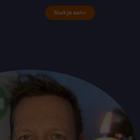
Sluit je aan
→