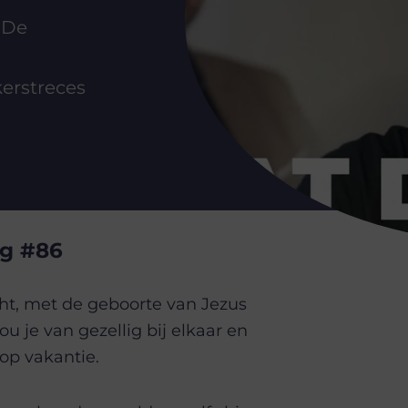
 De
n
erstreces
og #86
icht, met de geboorte van Jezus
u je van gezellig bij elkaar en
 op vakantie.