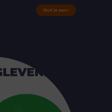
Sluit je aan
→