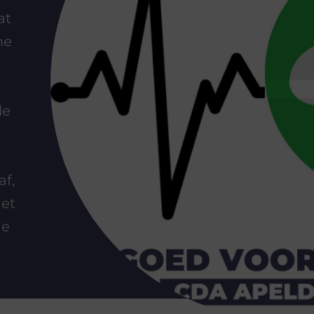
at
me
le
af,
het
de