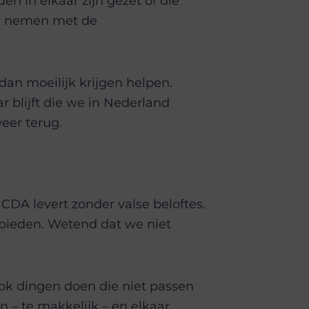
n in elkaar zijn gezet of die
uw nemen met de
an moeilijk krijgen helpen.
 blijft die we in Nederland
eer terug.
 CDA levert zonder valse beloftes.
 bieden. Wetend dat we niet
 ook dingen doen die niet passen
 – te makkelijk – en elkaar