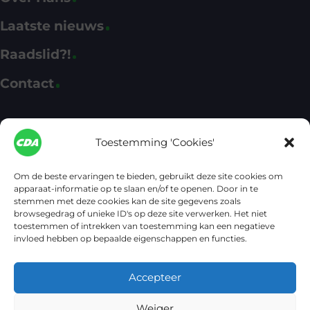
Laatste nieuws
Raadslid?!
Contact
Fractie CDA Apeldoorn
Toestemming 'Cookies'
CDA Apeldoorn
cda@apeldoorn.nl
Om de beste ervaringen te bieden, gebruikt deze site cookies om
(055) 580 11 13
apparaat-informatie op te slaan en/of te openen. Door in te
stemmen met deze cookies kan de site gegevens zoals
browsegedrag of unieke ID's op deze site verwerken. Het niet
Het kantoor van de CDA-fractie bevindt zich in het
toestemmen of intrekken van toestemming kan een negatieve
Raadhuis, ingang Marktpleinzijde. Postbus 9033, 7300 ES
invloed hebben op bepaalde eigenschappen en functies.
Apeldoorn
© 2026 Hans van Gerrevink – CDA Apeldoorn
Accepteer
Privacyverklaring
Cookiebeleid
CDA Apeldoorn
Weiger