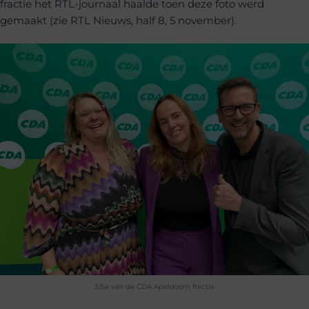
fractie het RTL-journaal haalde toen deze foto werd
gemaakt (zie RTL Nieuws, half 8, 5 november).
3/5e van de CDA Apeldoorn fractie