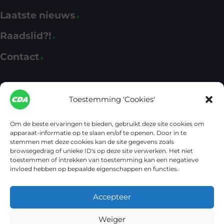
Laatste nieuws
Raadslid?!
Contact
Fractie CDA Apeldoorn
Toestemming 'Cookies'
CDA Apeldoorn
cda@apeldoorn.nl
Om de beste ervaringen te bieden, gebruikt deze site cookies om
(055) 580 11 13
apparaat-informatie op te slaan en/of te openen. Door in te
stemmen met deze cookies kan de site gegevens zoals
browsegedrag of unieke ID's op deze site verwerken. Het niet
Het kantoor van de CDA-fractie bevindt zich in het
toestemmen of intrekken van toestemming kan een negatieve
Raadhuis, ingang Marktpleinzijde. Postbus 9033, 7300 ES
invloed hebben op bepaalde eigenschappen en functies.
Apeldoorn
© 2026 Hans van Gerrevink – CDA Apeldoorn
Accepteer
Privacyverklaring
Cookiebeleid
CDA Apeldoorn
Weiger