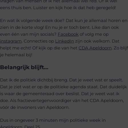
vragen van mensen of ik het allemaal wel red. Of ik wel
eens thuis ben. Luister en kijk hoe ik dat heb geregeld!
En wat ik volgende week doe? Dat kun je allemaal horen en
zien in de korte vlog! En nu je er toch bent. Like dan ook
even één van mijn socials?
Facebook
of volg me op
instagram
. Connecties op
LinkedIn
zijn ook welkom. Dat
helpt me echt! Of kijk op die van het
CDA Apeldoorn
. Zo blijf
je helemaal bij!
Belangrijk blijft…
Dat ik de politiek dichtbij breng. Dat je weet wat er speelt.
Dat je ziet wat er op de politieke agenda staat. Dat duidelijk
is waar de gemeenteraad over beslist. Dat je weet wat ik
doe. Als fractievertegenwoordiger ván het CDA Apeldoorn,
vóór de inwoners van Apeldoorn.
Dus in ongeveer 3 minuten mijn politieke week in
Apeldoorn. Deel 25.