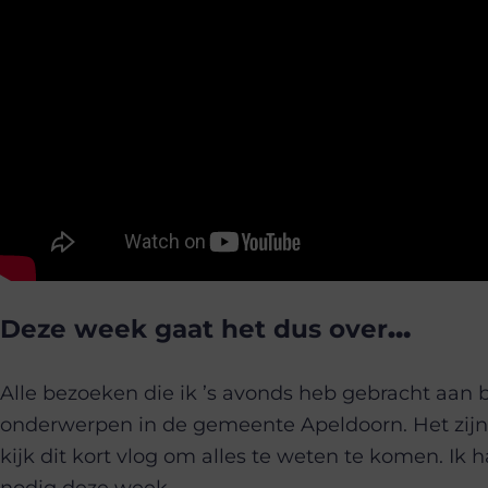
Deze week gaat het dus over
…
Alle bezoeken die ik ’s avonds heb gebracht aan
onderwerpen in de gemeente Apeldoorn. Het zijn
kijk dit kort vlog om alles te weten te komen. Ik ha
nodig deze week.