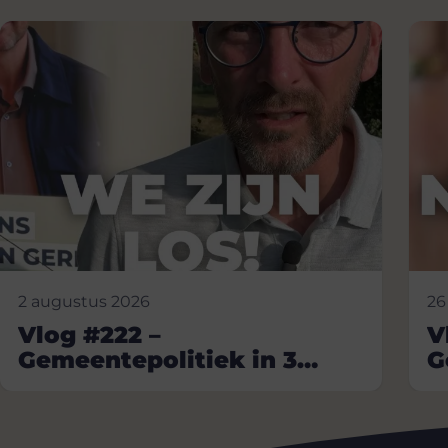
2 augustus 2026
26
Vlog #222 –
V
Gemeentepolitiek in 3
G
minuten
m