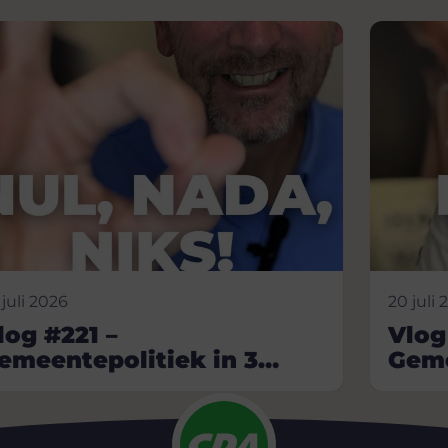
 juli 2026
20 juli 
log #221 –
Vlog
emeentepolitiek in 3
Geme
inuten
min