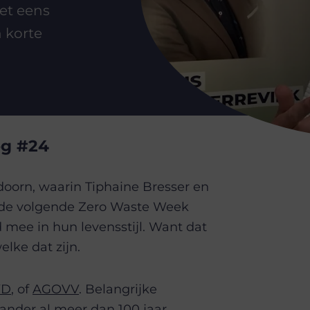
iet eens
n korte
og #24
oorn, waarin Tiphaine Bresser en
r de volgende Zero Waste Week
ee in hun levensstijl. Want dat
lke dat zijn.
VD
, of
AGOVV
. Belangrijke
ander al meer dan 100 jaar