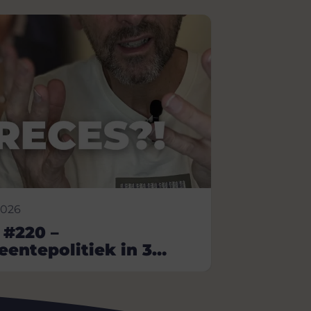
2026
 #220 –
entepolitiek in 3
uten