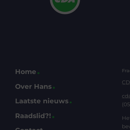
Home
Fra
CD
Over Hans
cd
Laatste nieuws
?
(05
Raadslid?!
He
bev