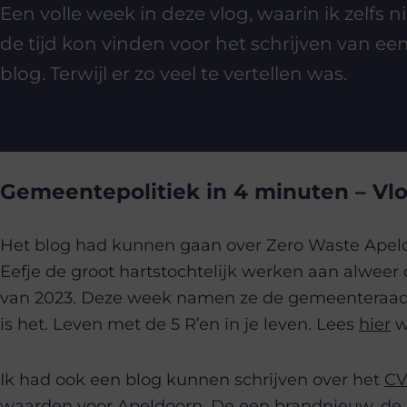
Een volle week in deze vlog, waarin ik zelfs n
de tijd kon vinden voor het schrijven van ee
blog. Terwijl er zo veel te vertellen was.
Gemeentepolitiek in 4 minuten – Vl
Het blog had kunnen gaan over Zero Waste Apeld
Eefje de groot hartstochtelijk werken aan alwee
van 2023. Deze week namen ze de gemeenteraad m
is het. Leven met de 5 R’en in je leven. Lees
hier
we
Ik had ook een blog kunnen schrijven over het
C
waarden voor Apeldoorn. De een brandnieuw, de 