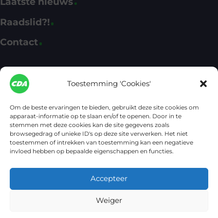
Laatste nieuws
Raadslid?!
Contact
Fractie CDA Apeldoorn
Toestemming 'Cookies'
CDA Apeldoorn
cda@apeldoorn.nl
Om de beste ervaringen te bieden, gebruikt deze site cookies om
apparaat-informatie op te slaan en/of te openen. Door in te
(055) 580 11 13
stemmen met deze cookies kan de site gegevens zoals
browsegedrag of unieke ID's op deze site verwerken. Het niet
Het kantoor van de CDA-fractie bevindt zich in het
toestemmen of intrekken van toestemming kan een negatieve
Raadhuis, ingang Marktpleinzijde. Postbus 9033, 7300 ES
invloed hebben op bepaalde eigenschappen en functies.
Apeldoorn
© 2026 Hans van Gerrevink – CDA Apeldoorn
Accepteer
Privacyverklaring
Cookiebeleid
CDA Apeldoorn
Weiger
Dit is de persoonlijke website van Hans van Gerrevink, raadslid voor