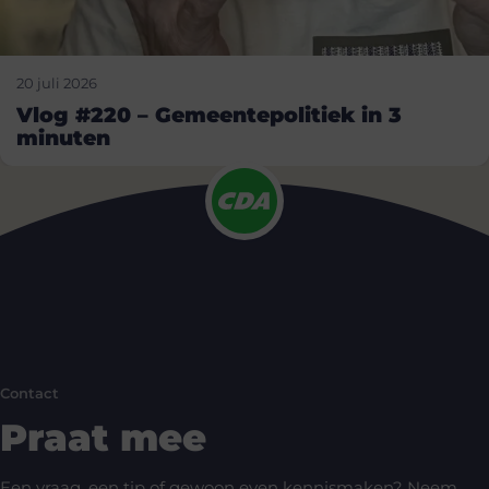
20 juli 2026
Vlog #220 – Gemeentepolitiek in 3
minuten
Contact
Praat mee
Een vraag, een tip of gewoon even kennismaken? Neem