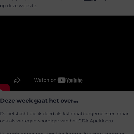
op deze website.
Deze week gaat het over
…
De fietstocht die ik deed als #klimaatburgemeester, maar
ook als vertegenwoordiger van het
CDA Apeldoorn
.