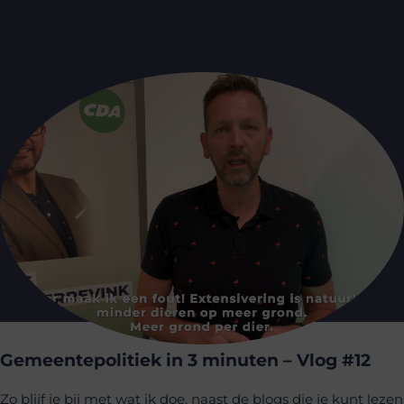
Gemeentepolitiek in 3 minuten – Vlog #12
Zo blijf je bij met wat ik doe, naast de
blogs
die je kunt lezen