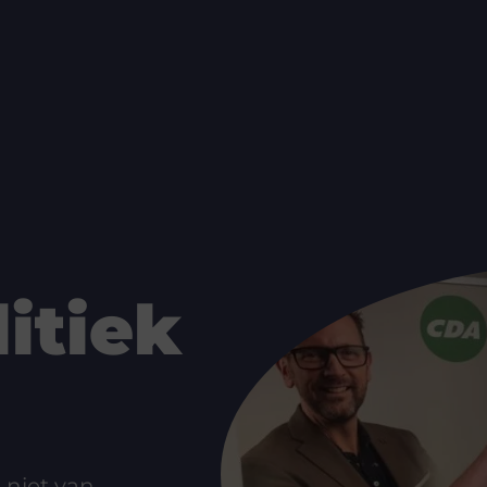
itiek
 niet van