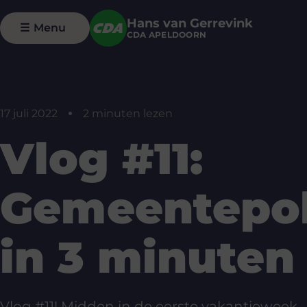
Hans van Gerrevink
☰
Menu
CDA APELDOORN
17 juli 2022
2 minuten lezen
Vlog #11:
Gemeentepol
in 3 minuten
Vlog #11! Midden in de eerste vakantieweek –