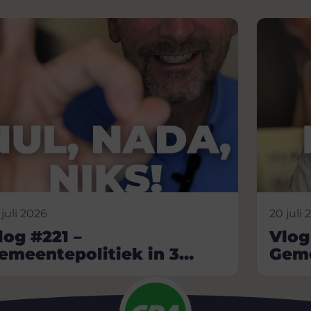
 juli 2026
20 juli 
log #221 –
Vlog
emeentepolitiek in 3
Geme
inuten
min