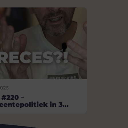
2026
 #220 –
entepolitiek in 3
uten