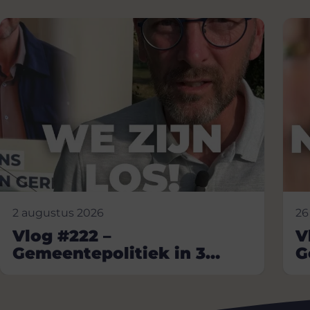
2 augustus 2026
26
Vlog #222 –
V
Gemeentepolitiek in 3
G
minuten
m