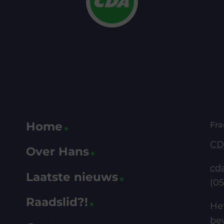
Home
Fra
CD
Over Hans
cd
Laatste nieuws
?
(05
Raadslid?!
He
bev