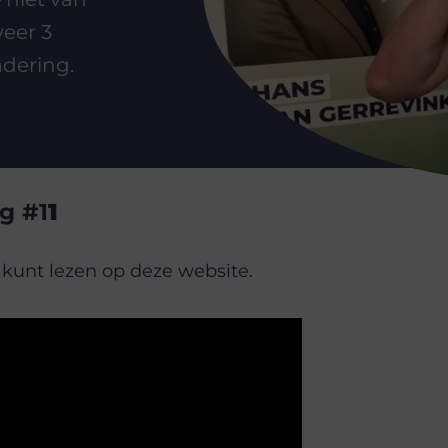
weer 3
adering.
g #1
1
 kunt lezen op deze website.